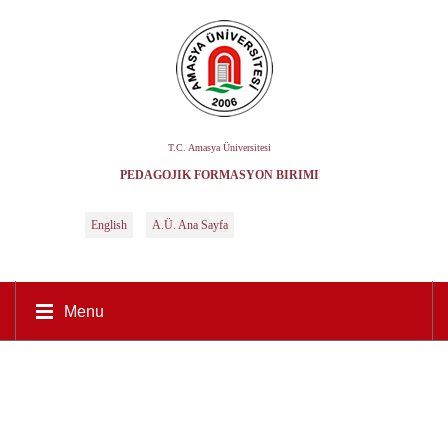
T.C. Amasya Üniversitesi
PEDAGOJİK FORMASYON BİRİMİ
English
A.Ü. Ana Sayfa
Menu